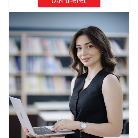
ՆՎԻՐԱԲԵՐԵԼ