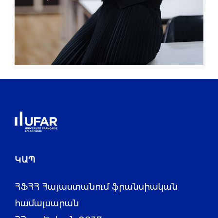
ԿԱՊ
ՀՖՀՀ Հայաստանում ֆրանսիական
համալսարան