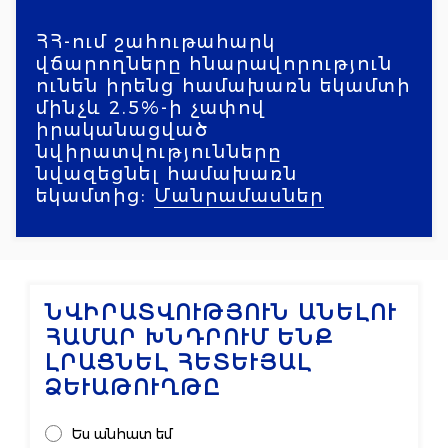
ՀՀ-ում շահութահարկ
վճարողները հնարավորություն
ունեն իրենց համախառն եկամտի
մինչև 2.5%-ի չափով
իրականացված
նվիրատվությունները
նվազեցնել համախառն
եկամտից:
Մանրամասներ
ՆՎԻՐԱՏՎՈՒԹՅՈՒՆ ԱՆԵԼՈՒ
ՀԱՄԱՐ ԽՆԴՐՈՒՄ ԵՆՔ
ԼՐԱՑՆԵԼ ՀԵՏԵՒՅԱԼ Ձ
ԵՒԱԹՈՒՂԹԸ
Ես անհատ եմ