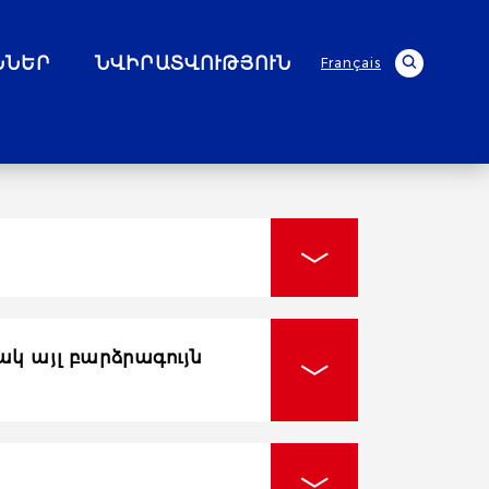
ՆՆԵՐ
ՆՎԻՐԱՏՎՈՒԹՅՈՒՆ
Français
կ այլ բարձրագույն