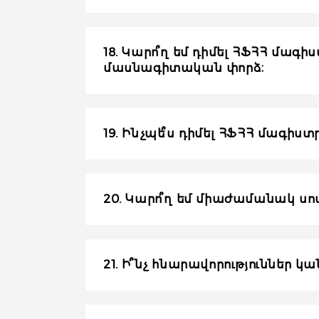
18. Կարո՞ղ եմ դիմել ՀՖՀՀ մագ
մասնագիտական փորձ։
19. Ինչպե՞ս դիմել ՀՖՀՀ մագիս
20. Կարո՞ղ եմ միաժամանակ սով
21. Ի՞նչ հնարավորություններ 