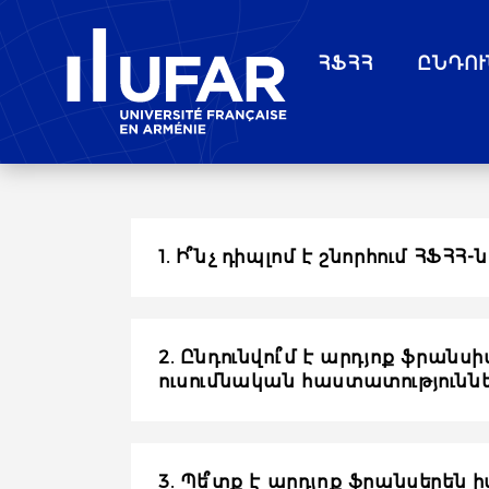
ՀՖՀՀ
ԸՆԴՈՒ
1. Ի՞նչ դիպլոմ է շնորհում ՀՖՀՀ-ն
2. Ընդունվու՞մ է արդյոք ֆրա
ուսումնական հաստատություննե
3. Պե՞տք է արդյոք ֆրանսերեն 