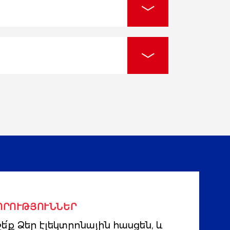
ՈՐՈՒԹՅՈՒՆՆԵՐ
ե՛ք Ձեր էլեկտրոնային հասցեն, և