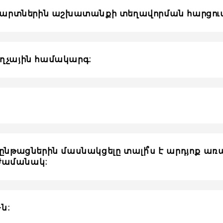
նավարտներին աշխատանքի տեղավորման հարցում
 զեղչային համակարգ։
ացներին մասնակցելը տալի՞ս է արդյոք առավ
ի ժամանակ։
-ն։