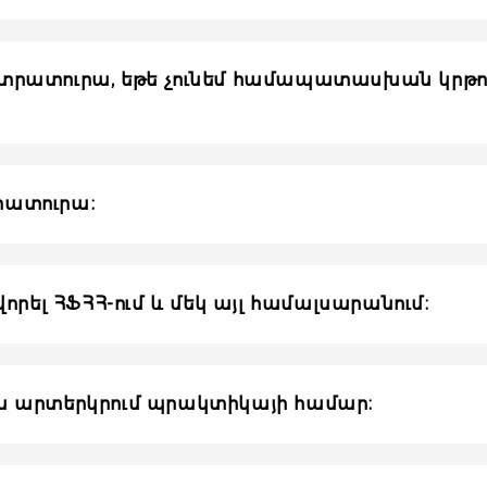
իստրատուրա, եթե չունեմ համապատասխան կրթու
տրատուրա։
որել ՀՖՀՀ-ում և մեկ այլ համալսարանում։
կան արտերկրում պրակտիկայի համար։