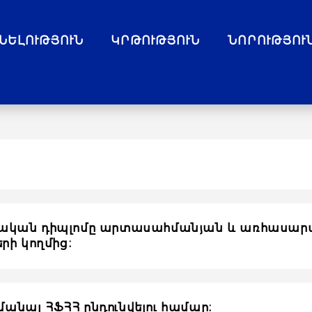
ՆԵԼՈՒԹՅՈՒՆ
ԿՐԹՈՒԹՅՈՒՆ
ՆՈՐՈՒԹՅՈՒ
նսիական դիպլոմը արտասահմանյան և առհասարա
րի կողմից։
իմանալ ՀՖՀՀ ընդունվելու համար։