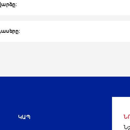
վարձը։
դասերը։
ԿԱՊ
Ն
Նշ