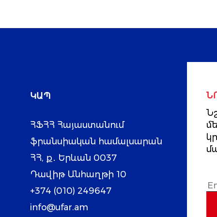
ԿԱՊ
Ն
Նշ
ՀՖՀՀ Հայաստանում
մ
կ
ֆրանսիական համալսարան
մ
ՀՀ, ք․ Երևան 0037
Դավիթ Անհաղթի 10
+374 (010) 249647
info@ufar.am