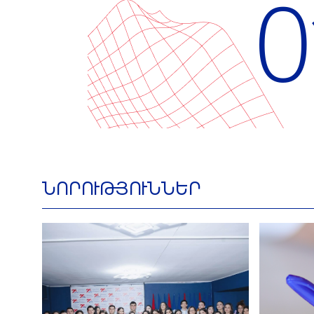
0
ՆՈՐՈՒԹՅՈՒՆՆԵՐ