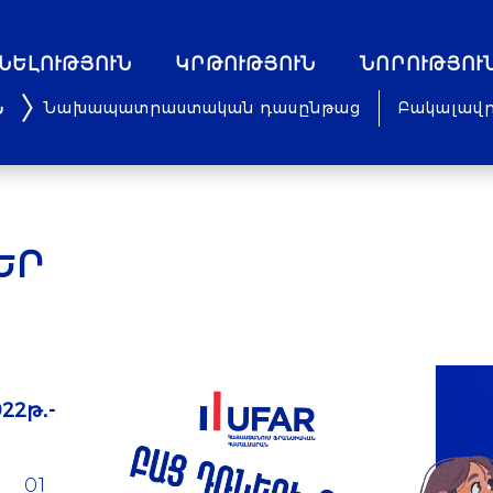
ՆԵԼՈՒԹՅՈՒՆ
ԿՐԹՈՒԹՅՈՒՆ
ՆՈՐՈՒԹՅՈՒ
Նախապատրաստական դասընթաց
Բակալավ
ԵՐ
22թ․-
01