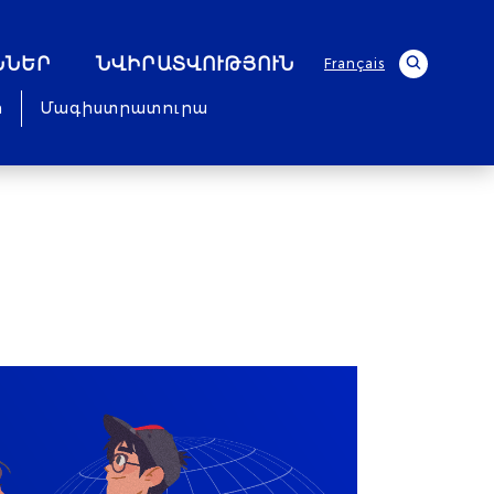
ՆՆԵՐ
ՆՎԻՐԱՏՎՈՒԹՅՈՒՆ
Français
ր
Մագիստրատուրա