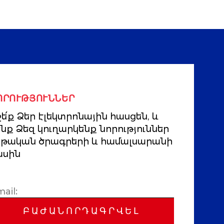
ՈՐՈՒԹՅՈՒՆՆԵՐ
ե՛ք Ձեր էլեկտրոնային հասցեն, և
ենք Ձեզ կուղարկենք նորություններ
րթական ծրագրերի և համալսարանի
ասին
ԲԱԺԱՆՈՐԴԱԳՐՎԵԼ