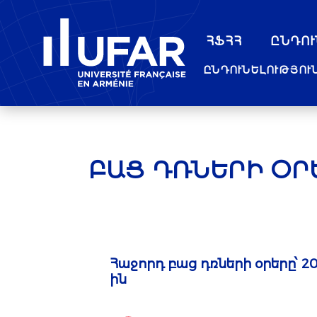
ՀՖՀՀ
ԸՆԴՈՒ
ԲԱՑ ԴՌՆԵՐԻ ՕՐ
Հաջորդ բաց դռների օրերը՝ 20
ին