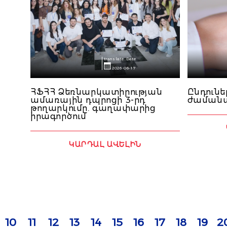
translate.Date
2026-06-17
ՀՖՀՀ Ձեռնարկատիրության
Ընդունե
ամառային դպրոցի 3-րդ
ժամանա
թողարկումը. գաղափարից
իրագործում
ԿԱՐԴԱԼ ԱՎԵԼԻՆ
10
11
12
13
14
15
16
17
18
19
2