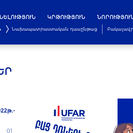
ՆԵԼՈՒԹՅՈՒՆ
ԿՐԹՈՒԹՅՈՒՆ
ՆՈՐՈՒԹՅՈՒ
Նախապատրաստական դասընթաց
Բակալավ
ԵՐ
22թ․-
01