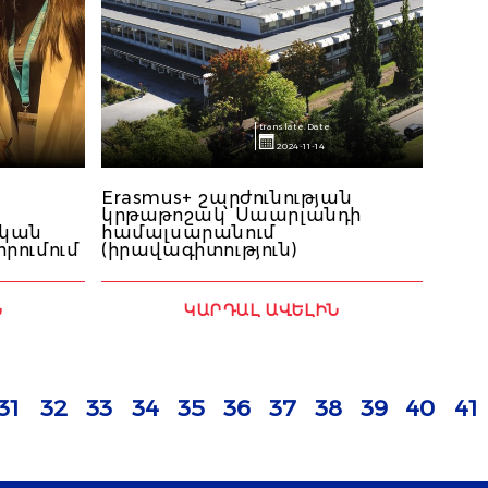
translate.Date
2024-11-14
Erasmus+ շարժունության
կրթաթոշակ՝ Սաարլանդի
ական
համալսարանում
րումում
(իրավագիտություն)
Ն
ԿԱՐԴԱԼ ԱՎԵԼԻՆ
31
32
33
34
35
36
37
38
39
40
41