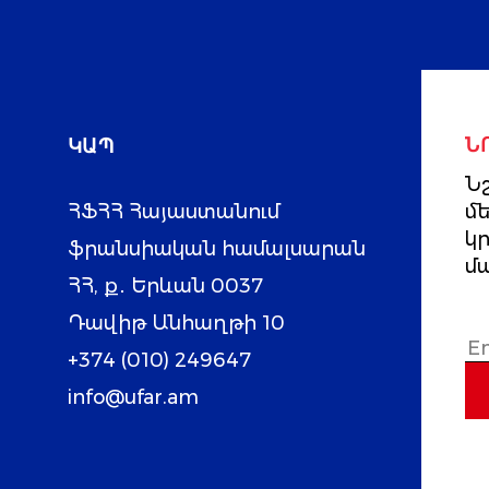
ԿԱՊ
Ն
Նշ
ՀՖՀՀ Հայաստանում
մ
կ
ֆրանսիական համալսարան
մ
ՀՀ, ք․ Երևան 0037
Դավիթ Անհաղթի 10
+374 (010) 249647
info@ufar.am