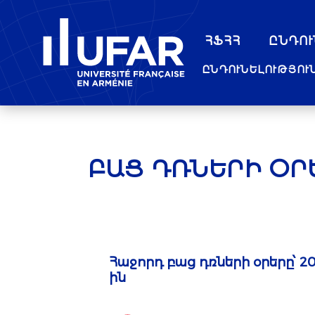
ՀՖՀՀ
ԸՆԴՈՒ
ԲԱՑ ԴՌՆԵՐԻ ՕՐ
Հաջորդ բաց դռների օրերը՝ 20
ին