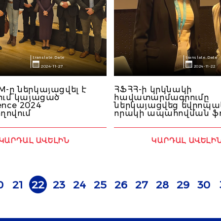
translate.Date
translate.Date
2024-11-27
2024-11-22
M-ը ներկայացվել է
ՀՖՀՀ-ի կրկնակի
լում կայացած
հավատարմագրումը
ence 2024
ներկայացվեց եվրոպ
ղովում
որակի ապահովման ֆո
ԿԱՐԴԱԼ ԱՎԵԼԻՆ
ԿԱՐԴԱԼ ԱՎԵԼԻ
0
21
22
23
24
25
26
27
28
29
30