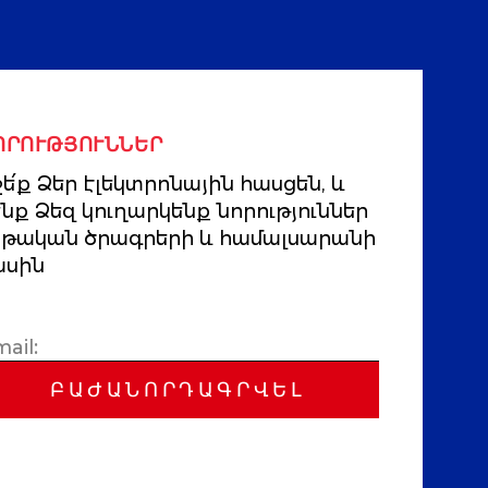
ՈՐՈՒԹՅՈՒՆՆԵՐ
ե՛ք Ձեր էլեկտրոնային հասցեն, և
ենք Ձեզ կուղարկենք նորություններ
րթական ծրագրերի և համալսարանի
ասին
ԲԱԺԱՆՈՐԴԱԳՐՎԵԼ