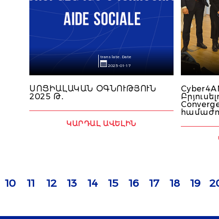
translate.Date
2025-01-17
ՍՈՑԻԱԼԱԿԱՆ ՕԳՆՈՒԹՅՈՒՆ
Cyber4A
2025 Թ․
Բրյուսե
Converg
համաժո
ԿԱՐԴԱԼ ԱՎԵԼԻՆ
10
11
12
13
14
15
16
17
18
19
2