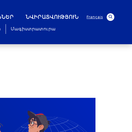
ՆՆԵՐ
ՆՎԻՐԱՏՎՈՒԹՅՈՒՆ
Français
ր
Մագիստրատուրա