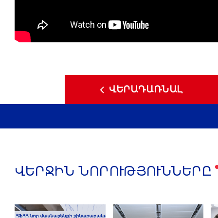
ՎԵՐԱԴԱՌՆԱԼ
ՎԵՐՋԻՆ ՆՈՐՈՒԹՅՈՒՆՆԵՐԸ