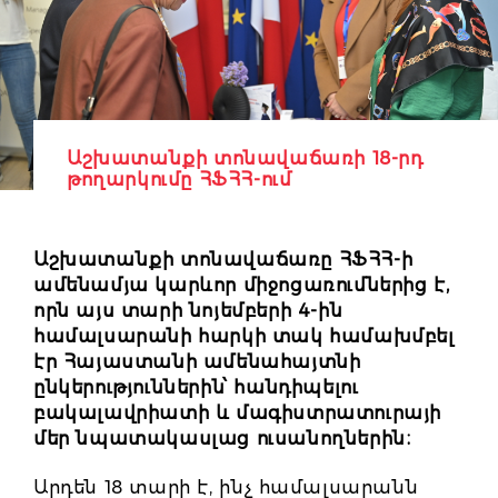
Աշխատանքի տոնավաճառի 18-րդ
թողարկումը ՀՖՀՀ-ում
Աշխատանքի տոնավաճառը ՀՖՀՀ-ի
ամենամյա կարևոր միջոցառումներից է,
որն այս տարի նոյեմբերի 4-ին
համալսարանի հարկի տակ համախմբել
էր Հայաստանի ամենահայտնի
ընկերություններին՝ հանդիպելու
բակալավրիատի և մագիստրատուրայի
մեր նպատակասլաց ուսանողներին։
Արդեն 18 տարի է, ինչ համալսարանն