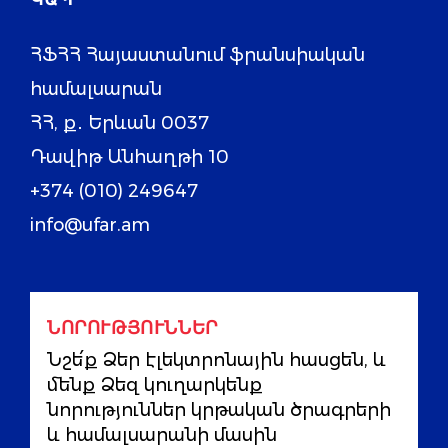
ՀՖՀՀ Հայաստանում ֆրանսիական
համալսարան
ՀՀ, ք․ Երևան 0037
Դավիթ Անհաղթի 10
+374 (010) 249647
info@ufar.am
ՆՈՐՈՒԹՅՈՒՆՆԵՐ
Նշե՛ք Ձեր էլեկտրոնային հասցեն, և
մենք Ձեզ կուղարկենք
նորություններ կրթական ծրագրերի
և համալսարանի մասին