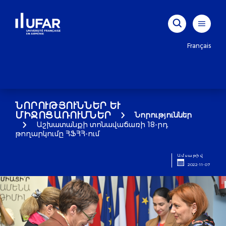
Français
ՆՈՐՈՒԹՅՈՒՆՆԵՐ ԵՒ Մ
ԻՋՈՑԱՌՈՒՄՆԵՐ
Նորություններ
Աշխատանքի տոնավաճառի 18-րդ
թողարկումը ՀՖՀՀ-ում
Ամսաթիվ
2022-11-07