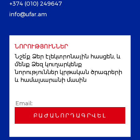
+374 (010) 249647
info@ufar.am
ՆՈՐՈՒԹՅՈՒՆՆԵՐ
Նշե՛ք Ձեր էլեկտրոնային հասցեն, և
մենք Ձեզ կուղարկենք
նորություններ կրթական ծրագրերի
և համալսարանի մասին
ԲԱԺԱՆՈՐԴԱԳՐՎԵԼ