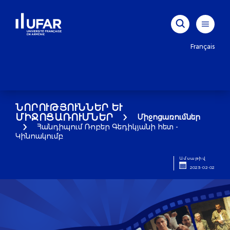
Français
ՆՈՐՈՒԹՅՈՒՆՆԵՐ ԵՒ Մ
ԻՋՈՑԱՌՈՒՄՆԵՐ
Միջոցառումներ
Հանդիպում Ռոբեր Գեդիկյանի հետ -
Կինոակումբ
Ամսաթիվ
2023-02-02