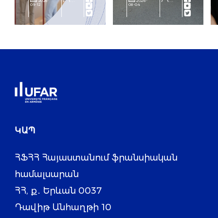
2026-
...
2026-
...
09-12
08-04
հայտնի են
հաղթողները
ԿԱՊ
ՀՖՀՀ Հայաստանում ֆրանսիական
համալսարան
ՀՀ, ք․ Երևան 0037
Դավիթ Անհաղթի 10