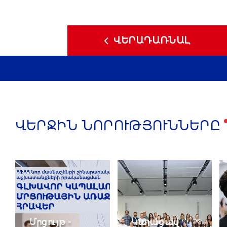
ՎԵՐԱԴԱՌՆԱԼ
ՎԵՐՋԻՆ ՆՈՐՈՒԹՅՈՒՆՆԵՐԸ
Մրցույթ -
Կայացավ