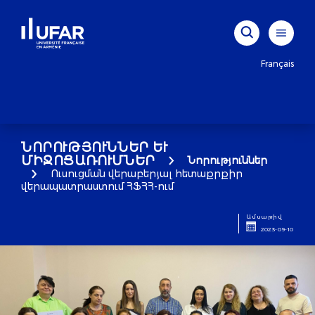
Français
ՆՈՐՈՒԹՅՈՒՆՆԵՐ ԵՒ Մ
ԻՋՈՑԱՌՈՒՄՆԵՐ
Նորություններ
Ուսուցման վերաբերյալ հետաքրքիր
վերապատրաստում ՀՖՀՀ-ում
Ամսաթիվ
2023-09-10