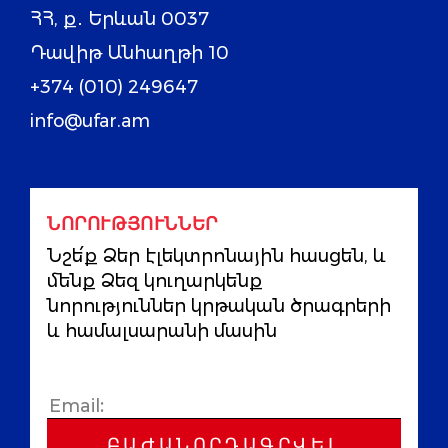
ՀՀ, ք․ Երևան 0037
Դավիթ Անհաղթի 10
+374 (010) 249647
info@ufar.am
ՆՈՐՈՒԹՅՈՒՆՆԵՐ
Նշե՛ք Ձեր էլեկտրոնային հասցեն, և
մենք Ձեզ կուղարկենք
նորություններ կրթական ծրագրերի
և համալսարանի մասին
ԲԱԺԱՆՈՐԴԱԳՐՎԵԼ