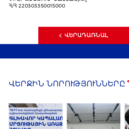
Հ/Հ 220303350015000
ՎԵՐԱԴԱՌՆԱԼ
ՎԵՐՋԻՆ ՆՈՐՈՒԹՅՈՒՆՆԵՐԸ