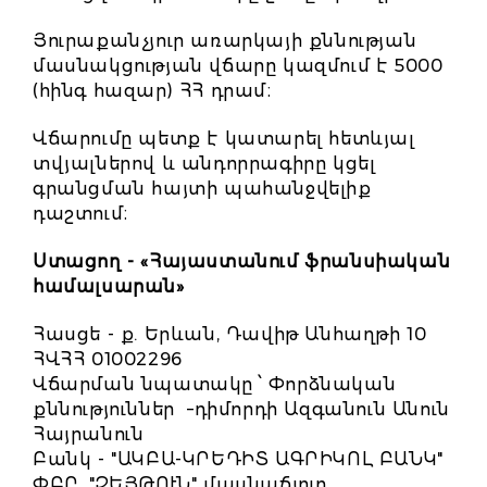
Յուրաքանչյուր առարկայի քննության
մասնակցության վճարը կազմում է 5000
(հինգ հազար) ՀՀ դրամ։
Վճարումը պետք է կատարել հետևյալ
տվյալներով և անդորրագիրը կցել
գրանցման հայտի պահանջվելիք
դաշտում։
Ստացող - «Հայաստանում ֆրանսիական
համալսարան»
Հասցե - ք. Երևան, Դավիթ Անհաղթի 10
ՀՎՀՀ 01002296
Վճարման նպատակը ՝ Փորձնական
քննություններ –դիմորդի Ազգանուն Անուն
Հայրանուն
Բանկ - "ԱԿԲԱ-ԿՐԵԴԻՏ ԱԳՐԻԿՈԼ ԲԱՆԿ"
ՓԲԸ, "ԶԵՅԹՈՒՆ" մասնաճյուղ