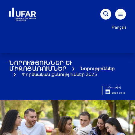
Français
ՆՈՐՈՒԹՅՈՒՆՆԵՐ ԵՒ Մ
ԻՋՈՑԱՌՈՒՄՆԵՐ
Նորություններ
Փորձնական քննություններ 2025
Ամսաթիվ
2025-03-21