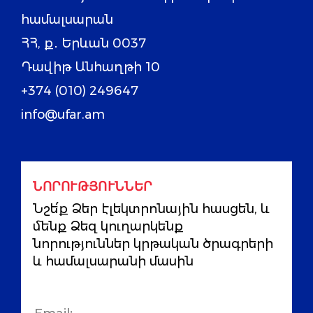
համալսարան
ՀՀ, ք․ Երևան 0037
Դավիթ Անհաղթի 10
+374 (010) 249647
info@ufar.am
ՆՈՐՈՒԹՅՈՒՆՆԵՐ
Նշե՛ք Ձեր էլեկտրոնային հասցեն, և
մենք Ձեզ կուղարկենք
նորություններ կրթական ծրագրերի
և համալսարանի մասին