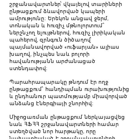
շրջանավարտներ՝ վկայելով տարիների
ընթացքում ձևավորված կապերի
ամրությունը։ Երեկոն անցավ ջերմ,
տոնական և հուզիչ մթնոլորտում՝
ներշնչող ելույթներով, հուզիչ լիրիկական
պահերով, զրնգուն ծիծաղով՝
պայմանավորված «ուֆարյան» ալիաս
խաղով, ինչպես նաև բոլորի
հավանությանն արժանացած
ստենդափով։
Պարահրապարակը թնդում էր ողջ
ընթացքում՝ հանդիպման ուրախությունից
և ընդհանուր պատմությամբ միավորված
անձանց էներգիայի շնորհիվ։
Միջոցառման ընթացքում ներկայացվեց
նաև ՀՖՀՀ շրջանավարտների համար
ստեղծված նոր հարթակը, որը
նախատեսված է շրջանավարտների