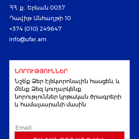
ՀՀ, ք․ Երևան 0037
Դավիթ Անհաղթի 10
+374 (010) 249647
info@ufar.am
ՆՈՐՈՒԹՅՈՒՆՆԵՐ
Նշե՛ք Ձեր էլեկտրոնային հասցեն, և
մենք Ձեզ կուղարկենք
նորություններ կրթական ծրագրերի
և համալսարանի մասին