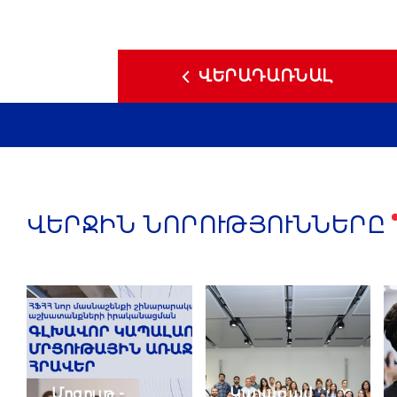
ՎԵՐԱԴԱՌՆԱԼ
ՎԵՐՋԻՆ ՆՈՐՈՒԹՅՈՒՆՆԵՐԸ
Մրցույթ -
Կայացավ