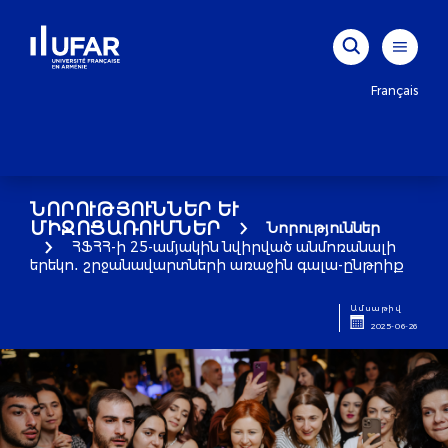
Français
ՆՈՐՈՒԹՅՈՒՆՆԵՐ ԵՒ Մ
ԻՋՈՑԱՌՈՒՄՆԵՐ
Նորություններ
ՀՖՀՀ-ի 25-ամյակին նվիրված անմոռանալի
երեկո․ շրջանավարտների առաջին գալա-ընթրիք
Ամսաթիվ
2025-06-26