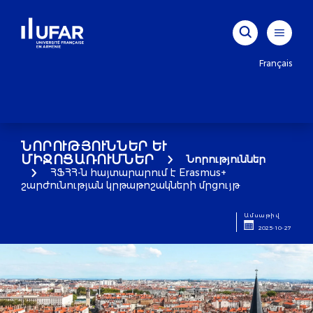
Français
ՆՈՐՈՒԹՅՈՒՆՆԵՐ ԵՒ Մ
ԻՋՈՑԱՌՈՒՄՆԵՐ
Նորություններ
ՀՖՀՀ-ն հայտարարում է Erasmus+
շարժունության կրթաթոշակների մրցույթ
Ամսաթիվ
2025-10-27