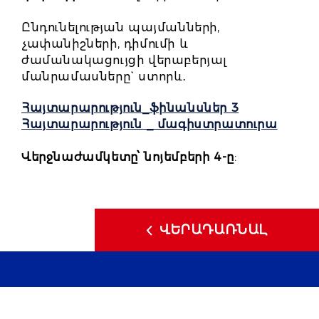
Ընդունելության պայմանների,
չափանիշների, դիմումի և
ժամանակացույցի վերաբերյալ
մանրամասները` ստորև․
Հայտարարություն_ֆինանսներ 3
Հայտարարություն _ մագիստրատուրա
Վերջնաժամկետը՝
նոյեմբերի 4-ը
:
ՎԵՐԱԴԱՌՆԱԼ