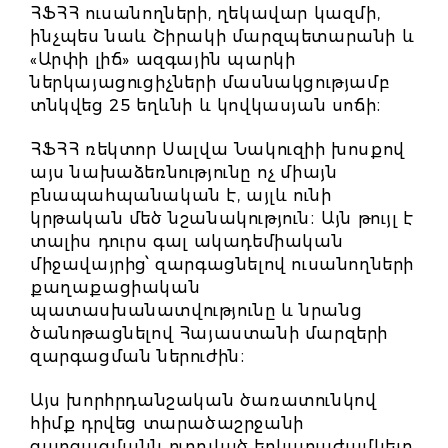
ՀՖՀՀ ուսանողների, ղեկավար կազմի,
ինչպես նաև Շիրակի մարզպետարանի և
«Արփի լիճ» ազգային պարկի
ներկայացուցիչների մասնակցությամբ
տնկվեց 25 եղևնի և կովկասյան սոճի։
ՀՖՀՀ ռեկտոր Սալվա Նակուզիի խոսքով
այս նախաձեռնությունը ոչ միայն
բնապահպանական է, այլև ունի
կրթական մեծ նշանակություն։ Այն թույլ է
տալիս դուրս գալ ակադեմիական
միջավայրից՝ զարգացնելով ուսանողների
քաղաքացիական
պատասխանատվությունը և նրանց
ծանոթացնելով Հայաստանի մարզերի
զարգացման ներուժին։
Այս խորհրդանշական ծառատունկով
հիմք դրվեց տարածաշրջանի
զարգացմանն ուղղված երկարաժամկետ