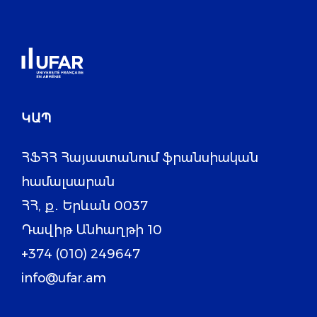
ԿԱՊ
ՀՖՀՀ Հայաստանում ֆրանսիական
համալսարան
ՀՀ, ք․ Երևան 0037
Դավիթ Անհաղթի 10
+374 (010) 249647
info@ufar.am