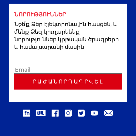
ՆՈՐՈՒԹՅՈՒՆՆԵՐ
Նշե՛ք Ձեր էլեկտրոնային հասցեն, և
մենք Ձեզ կուղարկենք
նորություններ կրթական ծրագրերի
և համալսարանի մասին
ԲԱԺԱՆՈՐԴԱԳՐՎԵԼ