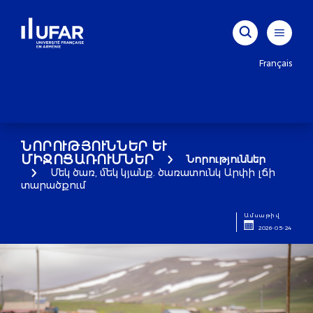
Français
ՆՈՐՈՒԹՅՈՒՆՆԵՐ ԵՒ Մ
ԻՋՈՑԱՌՈՒՄՆԵՐ
Նորություններ
Մեկ ծառ, մեկ կյանք. ծառատունկ Արփի լճի
տարածքում
Ամսաթիվ
2026-05-24