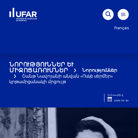
Français
ՆՈՐՈՒԹՅՈՒՆՆԵՐ ԵՒ Մ
ԻՋՈՑԱՌՈՒՄՆԵՐ
Նորություններ
Շանթ Նավոյանի անվան «Ոսկե սերմեր»
կրթամրցանակի մրցույթ
Ամսաթիվ
2026-06-30