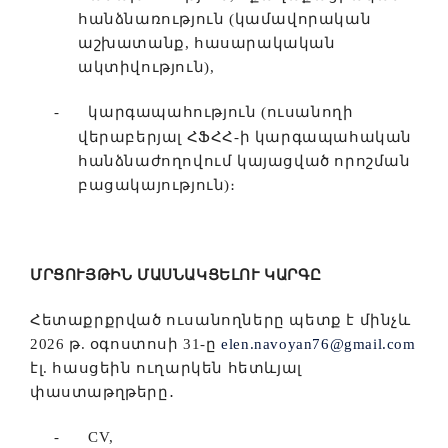
հանձնառություն (կամավորական
աշխատանք, հասարակական
ակտիվություն),
-
կարգապահություն (ուսանողի
վերաբերյալ ՀՖՀՀ-ի կարգապահական
հանձնաժողովում կայացված որոշման
բացակայություն)։
ՄՐՑՈՒՅԹԻՆ ՄԱՍՆԱԿՑԵԼՈՒ ԿԱՐԳԸ
Հետաքրքրված ուսանողները պետք է մինչև
2026 թ. օգոստոսի 31-ը
elen.navoyan76@gmail.com
էլ. հասցեին ուղարկեն հետևյալ
փաստաթղթերը
․
-
CV,