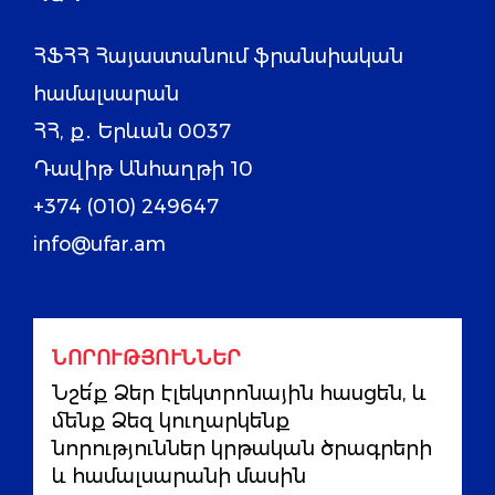
ՀՖՀՀ Հայաստանում ֆրանսիական
համալսարան
ՀՀ, ք․ Երևան 0037
Դավիթ Անհաղթի 10
+374 (010) 249647
info@ufar.am
ՆՈՐՈՒԹՅՈՒՆՆԵՐ
Նշե՛ք Ձեր էլեկտրոնային հասցեն, և
մենք Ձեզ կուղարկենք
նորություններ կրթական ծրագրերի
և համալսարանի մասին