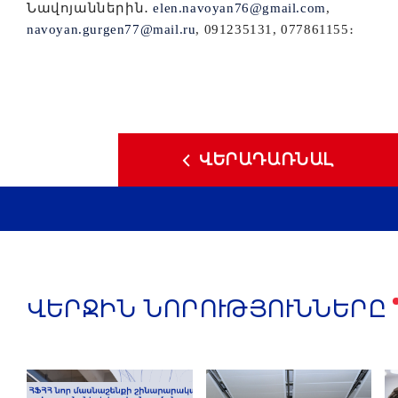
Նավոյաններին
․
elen.navoyan76@gmail.com
,
navoyan.gurgen77@mail.ru
, 091235131, 077861155։
ՎԵՐԱԴԱՌՆԱԼ
ՎԵՐՋԻՆ ՆՈՐՈՒԹՅՈՒՆՆԵՐԸ