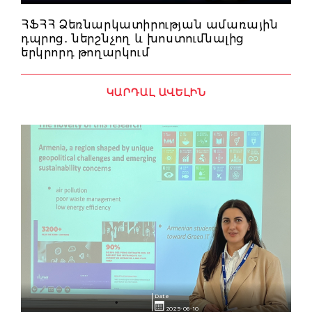
ՀՖՀՀ Ձեռնարկատիրության ամառային
դպրոց․ ներշնչող և խոստումնալից
երկրորդ թողարկում
ԿԱՐԴԱԼ ԱՎԵԼԻՆ
Date
2025-06-10