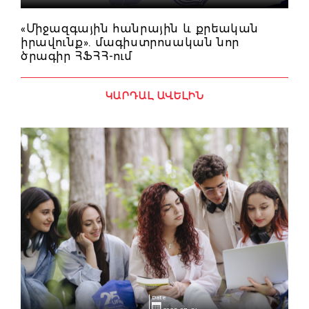
«Միջազգային հանրային և քրեական
իրավունք». մագիստրոսական նոր
ծրագիր ՀՖՀՀ-ում
ԿԱՐԴԱԼ ԱՎԵԼԻՆ
Date