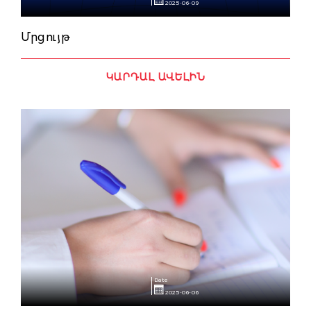
2025-06-09
Մրցույթ
ԿԱՐԴԱԼ ԱՎԵԼԻՆ
Date
2025-06-06