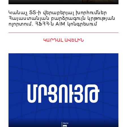
Կանաչ ՏՏ-ի վերաբերյալ խորհումներ
Հայաստանյան բարձրագույն կրթության
ոլորտում․ ՀՖՀՀ-ն AIM կոնգրեսում
ԿԱՐԴԱԼ ԱՎԵԼԻՆ
Date