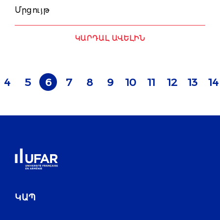
Մրցույթ
ԿԱՐԴԱԼ ԱՎԵԼԻՆ
4
5
6
7
8
9
10
11
12
13
14
ԿԱՊ