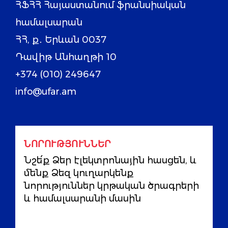
ՀՖՀՀ Հայաստանում ֆրանսիական
համալսարան
ՀՀ, ք․ Երևան 0037
Դավիթ Անհաղթի 10
+374 (010) 249647
info@ufar.am
ՆՈՐՈՒԹՅՈՒՆՆԵՐ
Նշե՛ք Ձեր էլեկտրոնային հասցեն, և
մենք Ձեզ կուղարկենք
նորություններ կրթական ծրագրերի
և համալսարանի մասին