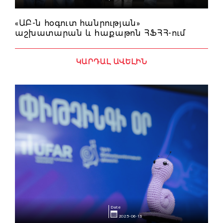
«ԱԲ-ն հօգուտ հանրության»
աշխատարան և hաքաթոն ՀՖՀՀ-ում
ԿԱՐԴԱԼ ԱՎԵԼԻՆ
Date
2025-06-13