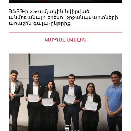
ՀՖՀՀ-ի 25-ամյակին նվիրված
անմոռանալի երեկո․ շրջանավարտների
առաջին գալա-ընթրիք
ԿԱՐԴԱԼ ԱՎԵԼԻՆ
Date
2025-06-22