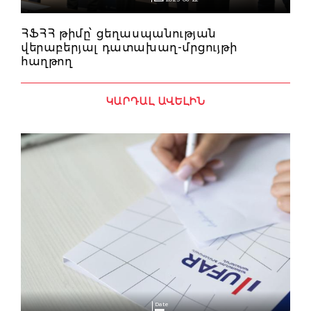
ՀՖՀՀ թիմը՝ ցեղասպանության
վերաբերյալ դատախաղ-մրցույթի
հաղթող
ԿԱՐԴԱԼ ԱՎԵԼԻՆ
Date