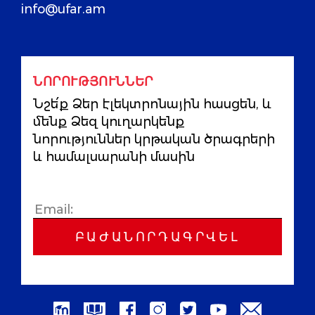
info@ufar.am
ՆՈՐՈՒԹՅՈՒՆՆԵՐ
Նշե՛ք Ձեր էլեկտրոնային հասցեն, և
մենք Ձեզ կուղարկենք
նորություններ կրթական ծրագրերի
և համալսարանի մասին
ԲԱԺԱՆՈՐԴԱԳՐՎԵԼ