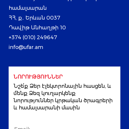
համալսարան
ՀՀ, ք․ Երևան 0037
Դավիթ Անհաղթի 10
+374 (010) 249647
info@ufar.am
ՆՈՐՈՒԹՅՈՒՆՆԵՐ
Նշե՛ք Ձեր էլեկտրոնային հասցեն, և
մենք Ձեզ կուղարկենք
նորություններ կրթական ծրագրերի
և համալսարանի մասին