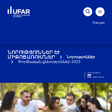
Français
ՆՈՐՈՒԹՅՈՒՆՆԵՐ ԵՒ Մ
ԻՋՈՑԱՌՈՒՄՆԵՐ
Նորություններ
Փորձնական քննություններ 2025
Ամսաթիվ
2025-03-21