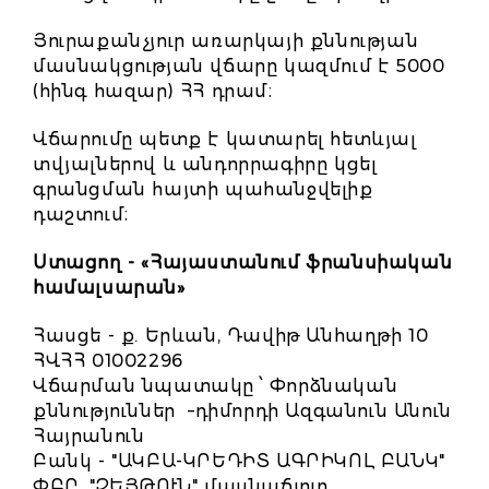
Յուրաքանչյուր առարկայի քննության
մասնակցության վճարը կազմում է 5000
(հինգ հազար) ՀՀ դրամ։
Վճարումը պետք է կատարել հետևյալ
տվյալներով և անդորրագիրը կցել
գրանցման հայտի պահանջվելիք
դաշտում։
Ստացող - «Հայաստանում ֆրանսիական
համալսարան»
Հասցե - ք. Երևան, Դավիթ Անհաղթի 10
ՀՎՀՀ 01002296
Վճարման նպատակը ՝ Փորձնական
քննություններ –դիմորդի Ազգանուն Անուն
Հայրանուն
Բանկ - "ԱԿԲԱ-ԿՐԵԴԻՏ ԱԳՐԻԿՈԼ ԲԱՆԿ"
ՓԲԸ, "ԶԵՅԹՈՒՆ" մասնաճյուղ