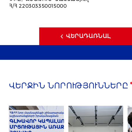
Հ/Հ 220303350015000
ՎԵՐԱԴԱՌՆԱԼ
ՎԵՐՋԻՆ ՆՈՐՈՒԹՅՈՒՆՆԵՐԸ