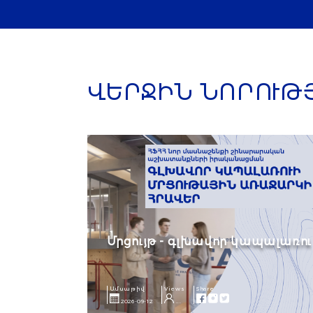
ՎԵՐՋԻՆ ՆՈՐՈՒԹ
Մրցույթ - գլխավոր կապալառու
Ամսաթիվ
Views
Share
2026-09-12
...