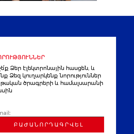
ՈՐՈՒԹՅՈՒՆՆԵՐ
ե՛ք Ձեր էլեկտրոնային հասցեն, և
ենք Ձեզ կուղարկենք նորություններ
րթական ծրագրերի և համալսարանի
ասին
ԲԱԺԱՆՈՐԴԱԳՐՎԵԼ