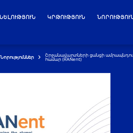
ՆԵԼՈՒԹՅՈՒՆ
ԿՐԹՈՒԹՅՈՒՆ
ՆՈՐՈՒԹՅՈՒ
Շրջանավարտների ցանցի ամրապնդում
Նորություններ
համար (RANent)