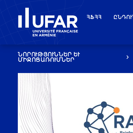
ՀՖՀՀ
ԸՆԴՈՒ
ՆՈՐՈՒԹՅՈՒՆՆԵՐ ԵՒ Մ
ԻՋՈՑԱՌՈՒՄՆԵՐ