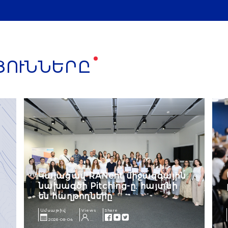
ՅՈՒՆՆԵՐԸ
Կայացավ RANent միջազգային
նախագծի Pitching-ը. հայտնի
են հաղթողները
Ամսաթիվ
Views
Share
2026-08-04
...