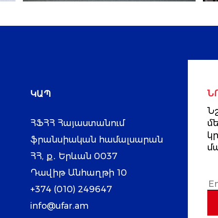
ԿԱՊ
Ն
Նշ
ՀՖՀՀ Հայաստանում
մ
կ
ֆրանսիական համալսարան
մ
ՀՀ, ք․ Երևան 0037
Դավիթ Անհաղթի 10
+374 (010) 249647
info@ufar.am