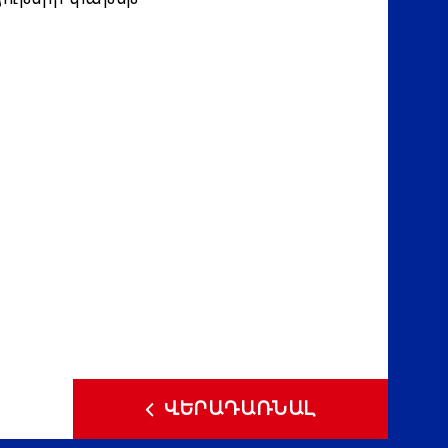
ՎԵՐԱԴԱՌՆԱԼ