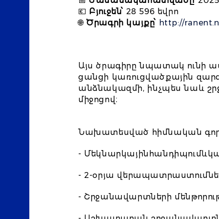
📅
Ժամանակահատվածը՝
2025
💶
Բյուջեն՝
28 596 եվրո
🌐
Ծրագրի կայքը՝
http://ranent.n
Այս ծրագիրը նպատակ ունի 
ցանցի կառուցվածքային զարգ
անձնակազմի, ինչպես նաև շր
միջոցով։
Նախատեսված հիմնական գործո
- Մեկնարկայինհանդիպումևկար
- 2-օրյա վերապատրաստումն
- Շրջանավարտների մենթորու
- Աշխատարան շրջանավարտնե