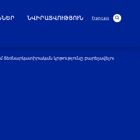
ՆՆԵՐ
ՆՎԻՐԱՏՎՈՒԹՅՈՒՆ
Français
 ձեռնարկատիրական կրթությունը բարելավելու