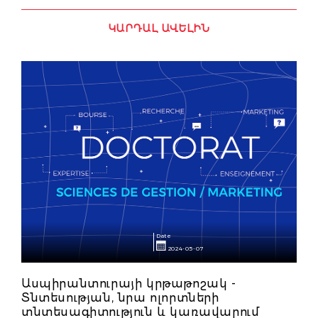
ԿԱՐԴԱԼ ԱՎԵԼԻՆ
Date
2024-05-07
Ասպիրանտուրայի կրթաթոշակ -
Տնտեսության, նրա ոլորտների
տնտեսագիտություն և կառավարում