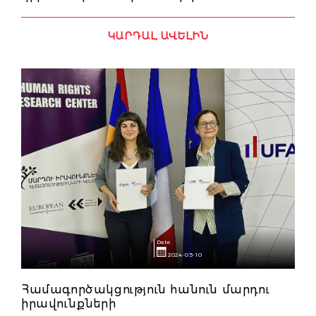
ԿԱՐԴԱԼ ԱՎԵԼԻՆ
Date
2024-05-10
Համագործակցություն հանուն մարդու
իրավունքների