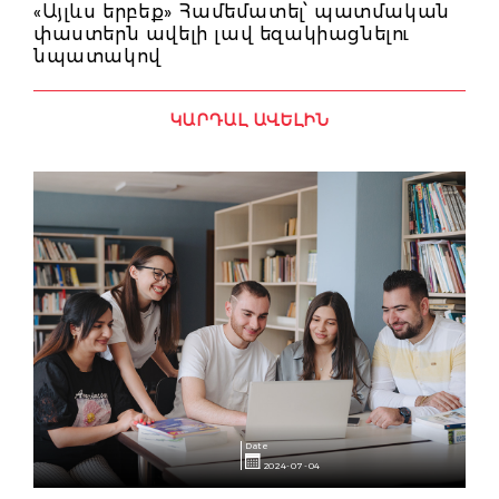
«Այլևս երբեք» Համեմատել՝ պատմական
փաստերն ավելի լավ եզակիացնելու
նպատակով
ԿԱՐԴԱԼ ԱՎԵԼԻՆ
Date
2024-07-04