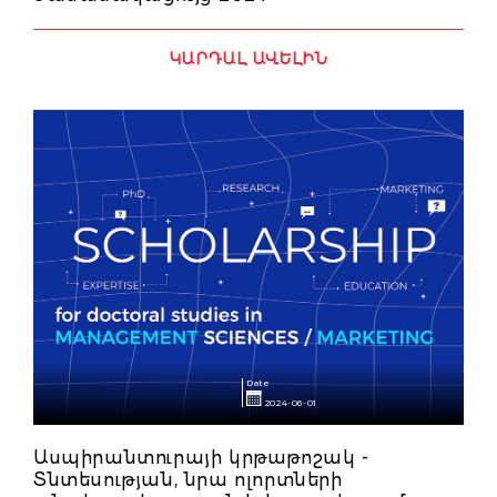
ԿԱՐԴԱԼ ԱՎԵԼԻՆ
Date
2024-06-01
Ասպիրանտուրայի կրթաթոշակ -
Տնտեսության, նրա ոլորտների