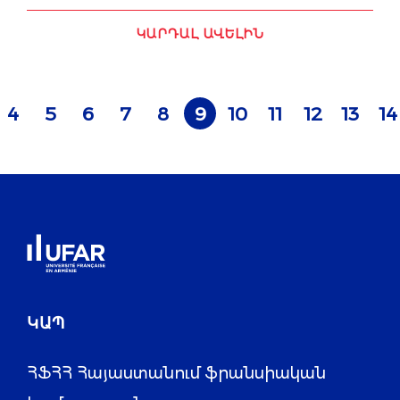
ԿԱՐԴԱԼ ԱՎԵԼԻՆ
4
5
6
7
8
9
10
11
12
13
14
ԿԱՊ
ՀՖՀՀ Հայաստանում ֆրանսիական