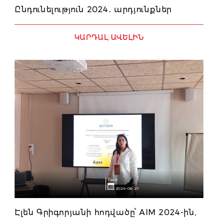
Ընդունելություն 2024․ արդյունքներ
ԿԱՐԴԱԼ ԱՎԵԼԻՆ
Date
2024-06-27
Էլեն Գրիգորյանի հոդվածը՝ AIM 2024-ին,