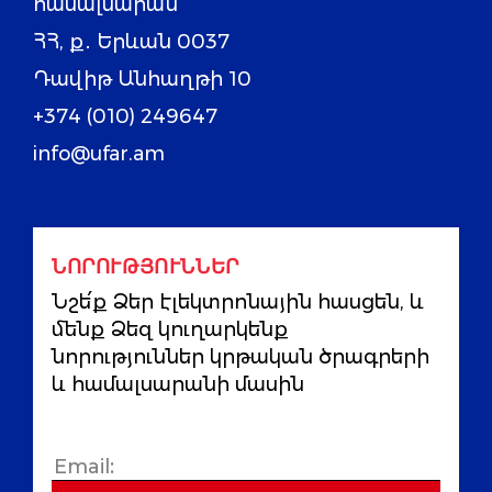
համալսարան
ՀՀ, ք․ Երևան 0037
Դավիթ Անհաղթի 10
+374 (010) 249647
info@ufar.am
ՆՈՐՈՒԹՅՈՒՆՆԵՐ
Նշե՛ք Ձեր էլեկտրոնային հասցեն, և
մենք Ձեզ կուղարկենք
նորություններ կրթական ծրագրերի
և համալսարանի մասին