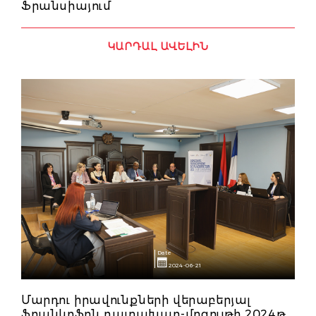
Ֆրանսիայում
ԿԱՐԴԱԼ ԱՎԵԼԻՆ
Date
2024-06-21
Մարդու իրավունքների վերաբերյալ
ֆրանկոֆոն դատախաղ-մրցույթի 2024թ․