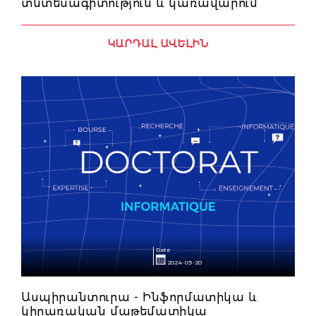
տնտեսագիտություն և կառավարում
ԿԱՐԴԱԼ ԱՎԵԼԻՆ
Date
2024-05-20
Ասպիրանտուրա - Ինֆորմատիկա և
կիրառական մաթեմատիկա