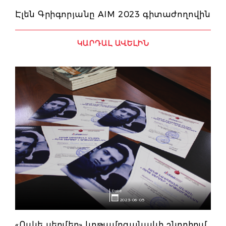
Էլեն Գրիգորյանը AIM 2023 գիտաժողովին
ԿԱՐԴԱԼ ԱՎԵԼԻՆ
Date
2023-06-05
«Ոսկե սերմեր» կրթամրցանակի շնորհում.