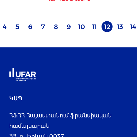
4
5
6
7
8
9
10
11
12
13
14
ԿԱՊ
ՀՖՀՀ Հայաստանում ֆրանսիական
համալսարան
ՀՀ, ք․ Երևան 0037