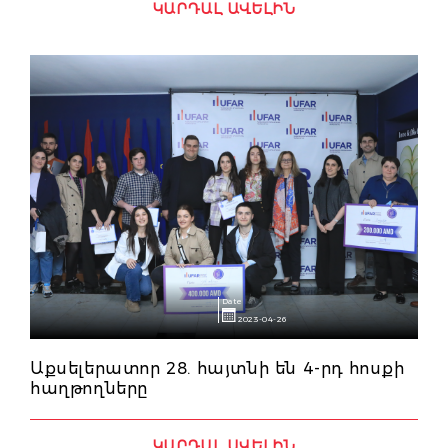
ԿԱՐԴԱԼ ԱՎԵԼԻՆ
Date
2023-04-26
Աքսելերատոր 28. հայտնի են 4-րդ հոսքի
հաղթողները
ԿԱՐԴԱԼ ԱՎԵԼԻՆ