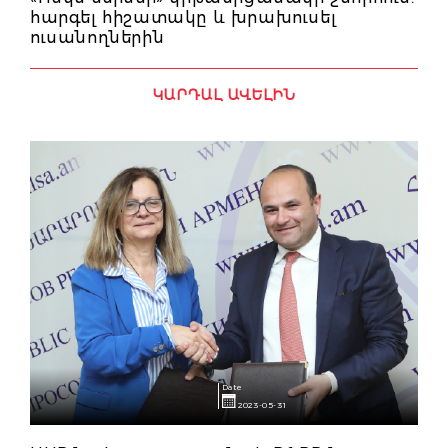
հարգել հիշատակը և խրախուսել
ուսանողներին
ԿԱՐԴԱԼ ԱՎԵԼԻՆ
Date
2023-05-31