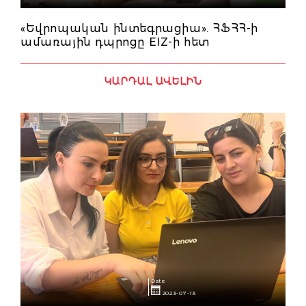
«Եվրոպական ինտեգրացիա». ՀՖՀՀ-ի
ամառային դպրոցը EIZ-ի հետ
ԿԱՐԴԱԼ ԱՎԵԼԻՆ
Date
2023-07-13