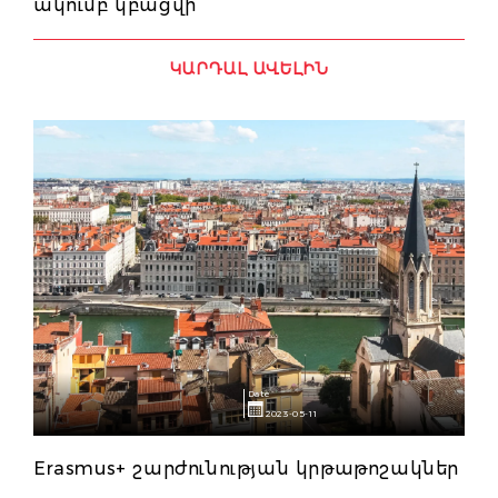
ակումբ կբացվի
ԿԱՐԴԱԼ ԱՎԵԼԻՆ
Date
2023-05-11
Erasmus+ շարժունության կրթաթոշակներ