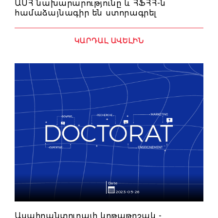
ԱՍՀ նախարարությունը և ՀՖՀՀ-ն
համաձայնագիր են ստորագրել
ԿԱՐԴԱԼ ԱՎԵԼԻՆ
Date
2023-05-26
Ասպիրանտուրայի կրթաթոշակ -