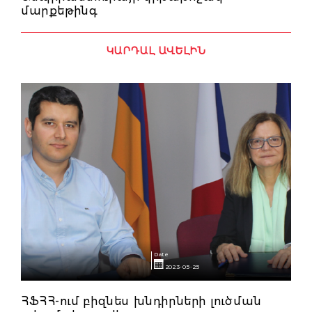
մարքեթինգ
ԿԱՐԴԱԼ ԱՎԵԼԻՆ
Date
2023-05-25
ՀՖՀՀ-ում բիզնես խնդիրների լուծման