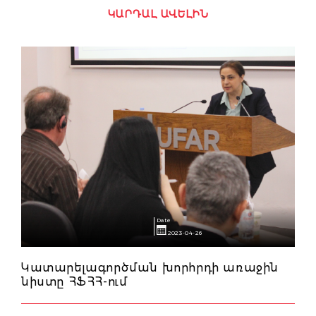
ԿԱՐԴԱԼ ԱՎԵԼԻՆ
Date
2023-04-26
Կատարելագործման խորհրդի առաջին
նիստը ՀՖՀՀ-ում