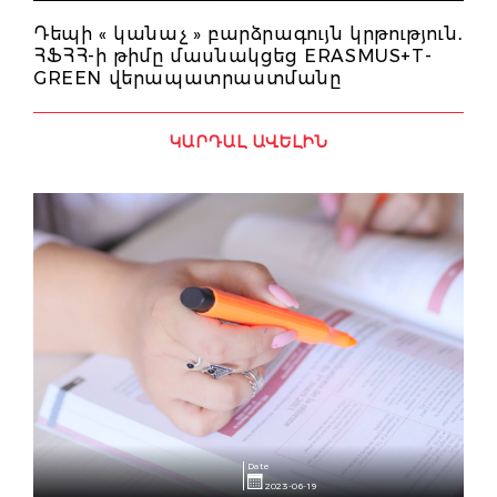
Դեպի « կանաչ » բարձրագույն կրթություն․
ՀՖՀՀ-ի թիմը մասնակցեց ERASMUS+T-
GREEN վերապատրաստմանը
ԿԱՐԴԱԼ ԱՎԵԼԻՆ
Date
2023-06-19