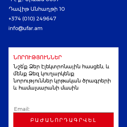
Դավիթ Անհաղթի 10
+374 (010) 249647
info@ufar.am
ՆՈՐՈՒԹՅՈՒՆՆԵՐ
Նշե՛ք Ձեր էլեկտրոնային հասցեն, և
մենք Ձեզ կուղարկենք
նորություններ կրթական ծրագրերի
և համալսարանի մասին
ԲԱԺԱՆՈՐԴԱԳՐՎԵԼ