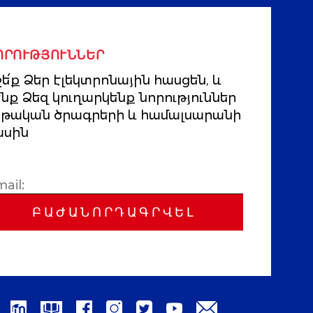
ՈՐՈՒԹՅՈՒՆՆԵՐ
ե՛ք Ձեր էլեկտրոնային հասցեն, և
ենք Ձեզ կուղարկենք նորություններ
րթական ծրագրերի և համալսարանի
ասին
ԲԱԺԱՆՈՐԴԱԳՐՎԵԼ