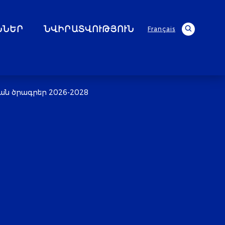
ՆՆԵՐ
ՆՎԻՐԱՏՎՈՒԹՅՈՒՆ
Français
ան ծրագրեր 2026-2028