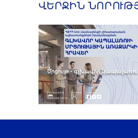
ՎԵՐՋԻՆ ՆՈՐՈՒԹ
Մրցույթ - գլխավոր կապալառու
Ամսաթիվ
Views
Share
2026-09-12
...