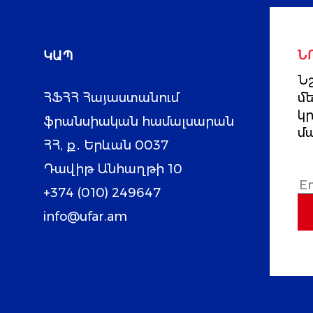
ԿԱՊ
Ն
Նշ
ՀՖՀՀ Հայաստանում
մ
կ
ֆրանսիական համալսարան
մ
ՀՀ, ք․ Երևան 0037
Դավիթ Անհաղթի 10
+374 (010) 249647
info@ufar.am