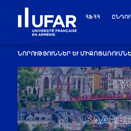
ՀՖՀՀ
ԸՆԴՈՒ
ՆՈՐՈՒԹՅՈՒՆՆԵՐ ԵՒ ՄԻՋՈՑԱՌՈՒՄՆԵ