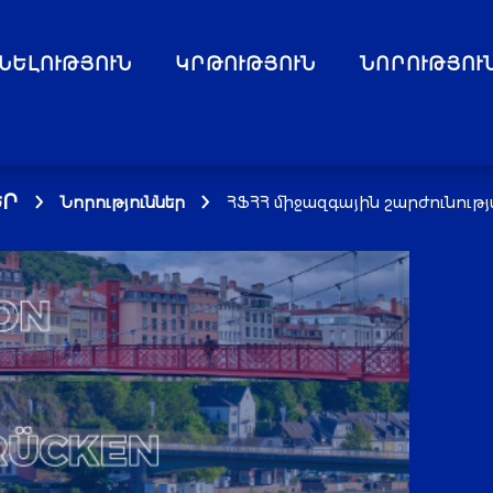
ՆԵԼՈՒԹՅՈՒՆ
ԿՐԹՈՒԹՅՈՒՆ
ՆՈՐՈՒԹՅՈՒ
Ր
Նորություններ
ՀՖՀՀ միջազգային շարժունությ