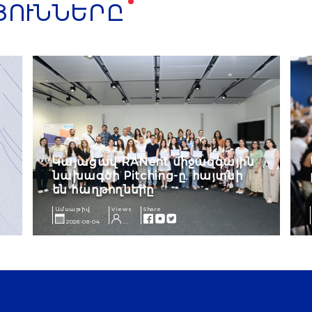
ՅՈՒՆՆԵՐԸ
Կայացավ RANent միջազգային
նախագծի Pitching-ը. հայտնի
են հաղթողները
Ամսաթիվ
Views
Share
2026-08-04
...