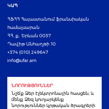
ԿԱՊ
ՀՖՀՀ Հայաստանում ֆրանսիական
համալսարան
ՀՀ, ք․ Երևան 0037
Դավիթ Անհաղթի 10
+374 (010) 249647
info@ufar.am
ՆՈՐՈՒԹՅՈՒՆՆԵՐ
Նշե՛ք Ձեր էլեկտրոնային հասցեն, և
մենք Ձեզ կուղարկենք
նորություններ կրթական ծրագրերի