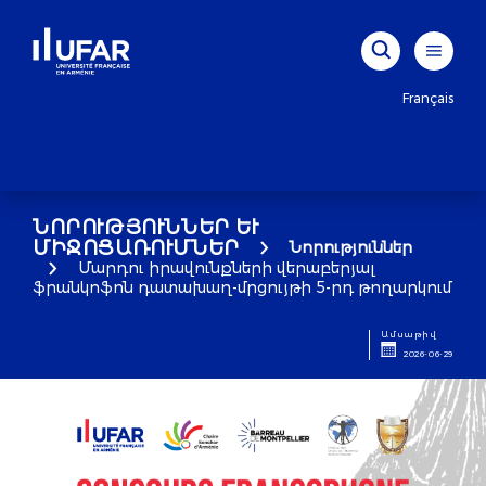
Français
ՆՈՐՈՒԹՅՈՒՆՆԵՐ ԵՒ Մ
ԻՋՈՑԱՌՈՒՄՆԵՐ
Նորություններ
Մարդու իրավունքների վերաբերյալ
ֆրանկոֆոն դատախաղ-մրցույթի 5-րդ թողարկում
Ամսաթիվ
2026-06-29