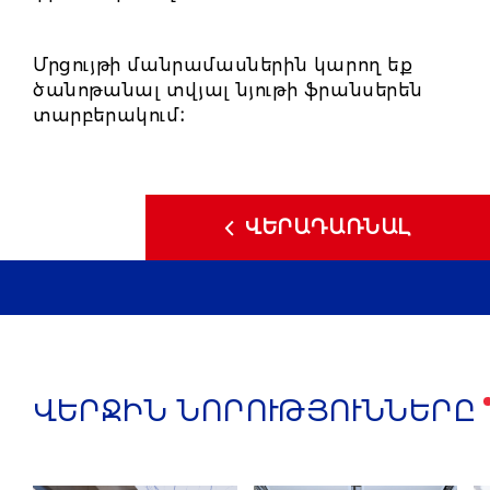
Մրցույթի մանրամասներին կարող եք
ծանոթանալ տվյալ նյութի ֆրանսերեն
տարբերակում
։
ՎԵՐԱԴԱՌՆԱԼ
ՎԵՐՋԻՆ ՆՈՐՈՒԹՅՈՒՆՆԵՐԸ