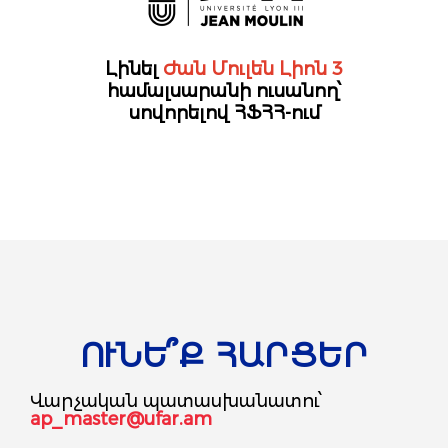
Լինել
Ժան Մուլեն Լիոն 3
համալսարանի ուսանող՝
սովորելով ՀՖՀՀ-ում
ՈՒՆԵ՞Ք ՀԱՐՑԵՐ
Վարչական պատասխանատու՝
ap_master@ufar.am