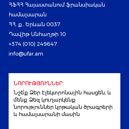
ՀՖՀՀ Հայաստանում ֆրանսիական
համալսարան
ՀՀ, ք․ Երևան 0037
Դավիթ Անհաղթի 10
+374 (010) 249647
info@ufar.am
ՆՈՐՈՒԹՅՈՒՆՆԵՐ
Նշե՛ք Ձեր էլեկտրոնային հասցեն, և
մենք Ձեզ կուղարկենք
նորություններ կրթական ծրագրերի
և համալսարանի մասին