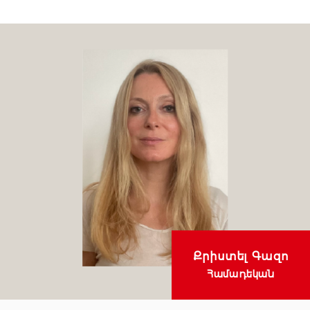
Քրիստել Գազո
Համադեկան