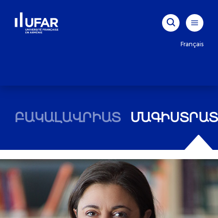
Français
ԲԱԿԱԼԱՎՐԻԱՏ
ՄԱԳԻՍՏՐԱՏ