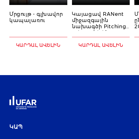
Մրցույթ - գլխավոր
Կայացավ RANent
Մ
կապալառու
միջազգային
ը
նախագծի Pitching-
2
ը. հայտնի են
հաղթողները
ԿԱՐԴԱԼ ԱՎԵԼԻՆ
ԿԱՐԴԱԼ ԱՎԵԼԻՆ
ԿԱՊ